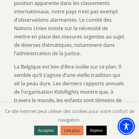
position apparente dans les classements
internationaux, notre pays n’est pas exempt
d’observations alarmantes. Le comité des
Nations Unies insiste sur la nécessité de
mettre en place des mesures urgentes au sujet
de diverses thématiques, notamment dans
l’administration de la justice.
La Belgique est loin d’être isolée sur ce plan. Il
semble qu’il s’agisse d’une vieille tradition qui
ait la peau dure. Les derniers rapports annuels
de l’organisation KidsRights montre que, à
travers le monde, les enfants sont témoins de
discriminations diverses. Leur intérêt
Ce site internet peut utiliser des cookies pour votre confort de
supérieur est négligé et ils sont rarement
navigation.
inclus dans la prise de décisions sur les
Accepter
Lire plus
Rejeter
questions qui les concernent.