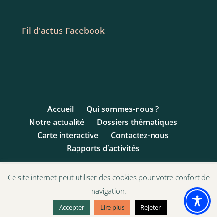
Fil d'actus Facebook
Accueil
Qui sommes-nous ?
Notre actualité
Dossiers thématiques
Carte interactive
Contactez-nous
Rapports d’activités
Ce site internet peut utiliser des cookies pour votre confort de
navigation.
© 1993 - 2017 Ligue des Droits de l'Enfant | Site
Internet par AAA-Etac.org
Accepter
Lire plus
Rejeter