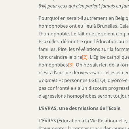
8%) pour ceux qui n’en parlent jamais en fam
Pourquoi en serait-il autrement en Belgi
homophobes ont eu lieu à Bruxelles. Cela
l’homophobie. Le fait que ce soient cinq 
Bruxelles, démontre que l’éducation au re
familles. Pire, les révélations sur la fo
font craindre le pire
[2]
. L’Eglise catholi
homophobes
[3]
. On ne sait rien de la f
n’est à l’abri de dérives visant celles et
«
normes
» : personnes LGBTQI, divorcé·e·s,
pas confronté·e·s à un discours progressi
d’agressions homophobes seront toujours
L’EVRAS, une des missions de l’Ecole
L’EVRAS (Education à la Vie Relationnelle, 
d’augmenter la connaissance des jeunes en 