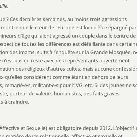
ille.
que ? Ces dernières semaines, au moins trois agressions
 montre que le cœur de l’Europe est loin d’être épargné par
mineurs d’âge qui aient agressé un couple dans le centre de
spect de toutes les différences est défaillante dans certain
rmation des imams, suite à l’enquête sur la Grande Mosquée, 
que n’est pas en reste avec des représentants ouvertement
ormation des religieux d’autres cultes, mais aucune confessio
 ceux qu’elles considèrent comme étant en dehors de leurs
 remarié·e·s, militant·e·s pour l’IVG, etc. Si des jeunes ne s
ste, porteur de valeurs humanistes, des faits graves
 à craindre.
Affective et Sexuelle) est obligatoire depuis 2012. L’objectif 
matière de vie relationnelle, affective et sexuelle et