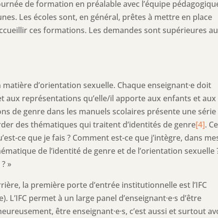
urnée de formation en préalable avec l’équipe pédagogiqu
unes. Les écoles sont, en général, prêtes à mettre en place
ccueillir ces formations. Les demandes sont supérieures a
en matière d’orientation sexuelle. Chaque enseignant·e doit
t aux représentations qu’elle/il apporte aux enfants et aux
ons de genre dans les manuels scolaires présente une série
r des thématiques qui traitent d’identités de genre
[4]
. C
u’est-ce que je fais ? Comment est-ce que j’intègre, dans me
matique de l’identité de genre et de l’orientation sexuelle 
 ? »
ière, la première porte d’entrée institutionnelle est l’IFC
e). L’IFC permet à un large panel d’enseignant·e·s d’être
 heureusement, être enseignant·e·s, c’est aussi et surtout av