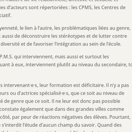
ies d’acteurs sont répertoriées : les CPMS, les Centres de
iatif.
yenneté, le lien à l’autre, les problématiques liées au genre, 
git aussi de déconstruire les stéréotypes et de lutter contre
iversité et de favoriser l’intégration au sein de l’école.
.P.M.S. qui interviennent, mais aussi et surtout les
quant à eux, interviennent plutôt au niveau du secondaire, t
intervenant·e·s, leur formation est déficitaire. Il n’y a pas
urs ou d’actrices spécialisé·e·s, que ce soit au niveau de
té de genre que ce soit. Il ne leur est donc pas possible
n constate également que dans des grandes villes comme
 côté, par peur de réactions négatives des élèves. Pourtant, 
ne s’interdit l’étude d’aucun champ du savoir. Quand des