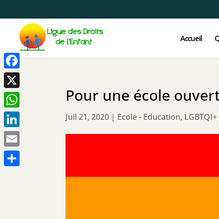
Accueil
Q
Facebook
Pour une école ouvert
X
WhatsApp
Juil 21, 2020
|
Ecole - Education
,
LGBTQI+ -
LinkedIn
Email
Partager