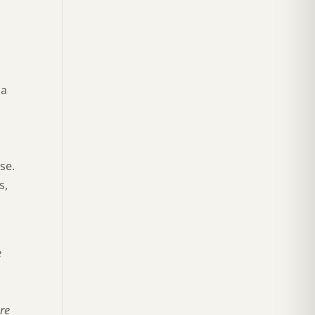
sa
se.
s,
e
tre