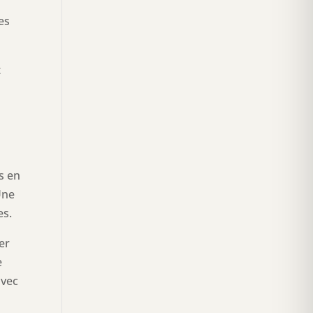
es
t
·s en
Une
es.
er
e
avec