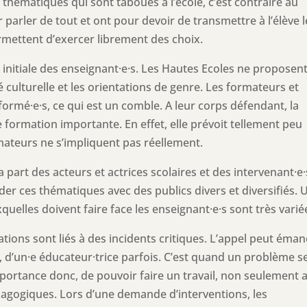
s thématiques qui sont taboues à l’école, c’est contraire au
r parler de tout et ont pour devoir de transmettre à l’élève l
rmettent d’exercer librement des choix.
initiale des enseignant·e·s. Les Hautes Ecoles ne proposen
é culturelle et les orientations de genre. Les formateurs et
formé·e·s, ce qui est un comble. A leur corps défendant, la
formation importante. En effet, elle prévoit tellement peu
mateurs ne s’impliquent pas réellement.
la part des acteurs et actrices scolaires et des intervenant·e
r ces thématiques avec des publics divers et diversifiés. 
uxquelles doivent faire face les enseignant·e·s sont très varié
tions sont liés à des incidents critiques. L’appel peut éman
, d’un·e éducateur·trice parfois. C’est quand un problème s
ortance donc, de pouvoir faire un travail, non seulement 
édagogiques. Lors d’une demande d’interventions, les