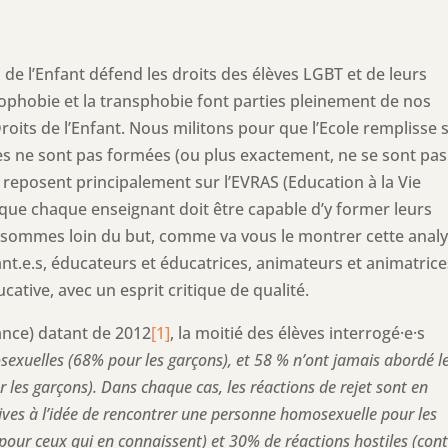
 de l’Enfant défend les droits des élèves LGBT et de leurs
omophobie et la transphobie font parties pleinement de nos
oits de l’Enfant. Nous militons pour que l’Ecole remplisse 
Elles ne sont pas formées (ou plus exactement, ne se sont pas
e reposent principalement sur l’EVRAS (Education à la Vie
rs que chaque enseignant doit être capable d’y former leurs
us sommes loin du but, comme va vous le montrer cette analy
ant.e.s, éducateurs et éducatrices, animateurs et animatrice
cative, avec un esprit critique de qualité.
nce) datant de 2012
[1]
, la moitié des élèves interrogé·e·s
exuelles (68% pour les garçons), et 58 % n’ont jamais abordé l
 les garçons). Dans chaque cas, les réactions de rejet sont en
ives à l’idée de rencontrer une personne homosexuelle pour les
pour ceux qui en connaissent) et 30% de réactions hostiles (con