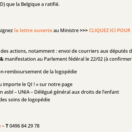
D) que la Belgique a ratifié.
signez
la lettre ouverte
au Ministre
>>>
CLIQUEZ ICI POUR
 des actions, notamment :
envoi de courriers aux députés
d
&
manifestation
au Parlement fédéral le 22/02 (à confirmer
non-remboursement de la logopédie
 importe le QI ! » sur notre page
on asbl – UNIA – Délégué général aux droits de l’enfant
des soins de logopédie
e
–
T
0496 84 29 78