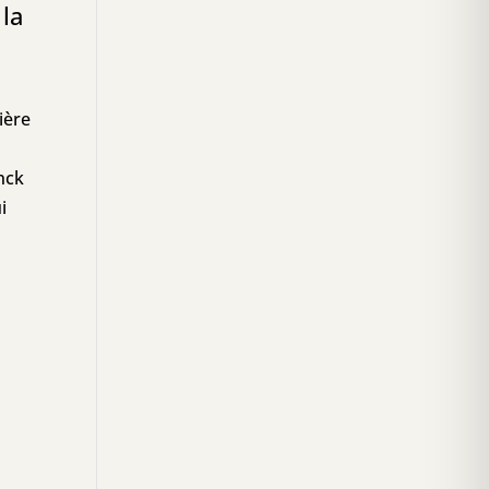
 la
ière
anck
i