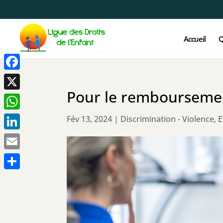
Accueil
Q
Facebook
Pour le remboursemen
X
WhatsApp
Fév 13, 2024
|
Discrimination - Violence
,
E
LinkedIn
Email
Partager