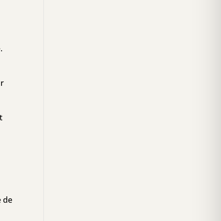
.
ur
t
e de