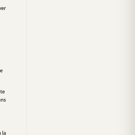
ver
de
ite
ans
 la