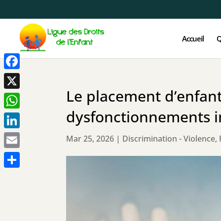
Accueil
Q
Facebook
Le placement d’enfant
X
dysfonctionnements in
WhatsApp
LinkedIn
Mar 25, 2026
|
Discrimination - Violence
,
Email
Partager