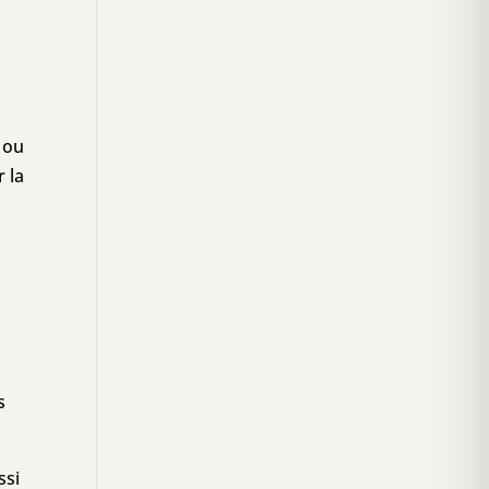
l ou
r la
s
s
ssi