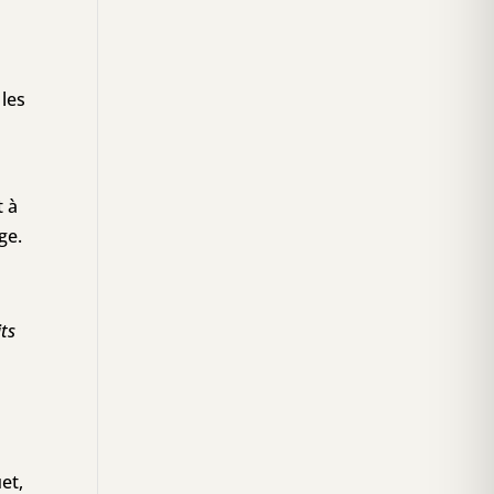
 les
t à
ge.
its
et,