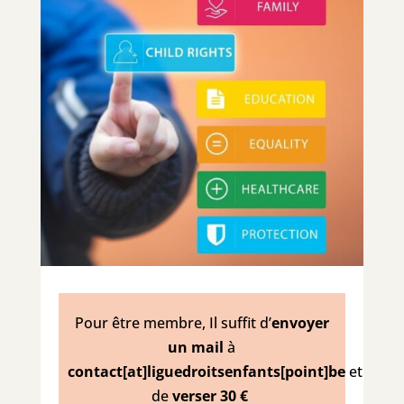
Pour être membre, Il suffit d’
envoyer
un mail
à
contact[at]liguedroitsenfants[point]be
et
de
verser 30 €