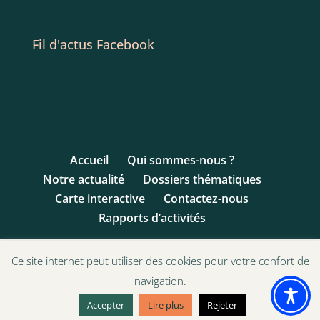
Fil d'actus Facebook
Accueil
Qui sommes-nous ?
Notre actualité
Dossiers thématiques
Carte interactive
Contactez-nous
Rapports d’activités
Ce site internet peut utiliser des cookies pour votre confort de
navigation.
© 1993 - 2017 Ligue des Droits de l'Enfant | Site
Internet par AAA-Etac.org
Accepter
Lire plus
Rejeter