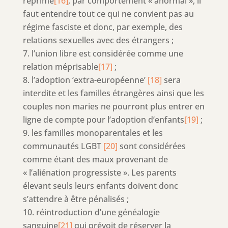
réprimé
[16]
, par comportement « anormal », il
faut entendre tout ce qui ne convient pas au
régime fasciste et donc, par exemple, des
relations sexuelles avec des étrangers ;
l’union libre est considérée comme une
relation méprisable
[17]
;
l’adoption ‘extra-européenne’
[18]
sera
interdite et les familles étrangères ainsi que les
couples non maries ne pourront plus entrer en
ligne de compte pour l’adoption d’enfants
[19]
;
les familles monoparentales et les
communautés LGBT
[20]
sont considérées
comme étant des maux provenant de
« l’aliénation progressiste ». Les parents
élevant seuls leurs enfants doivent donc
s’attendre à être pénalisés ;
réintroduction d’une généalogie
sanguine
[21]
qui prévoit de réserver la