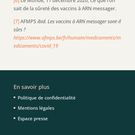
[6]
Le Monde, 11 décembre 2020, Ce que l’on
sait de la sûreté des vaccins à ARN messager.
[7]
AFMPS
ibid. Les vaccins à ARN messager sont-il
sûrs ?
https://www.afmps.be/fr/humain/medicaments/m
edicaments/covid_19
En savoir plus
Politique de confidentialité
Mentions légales
Espace presse