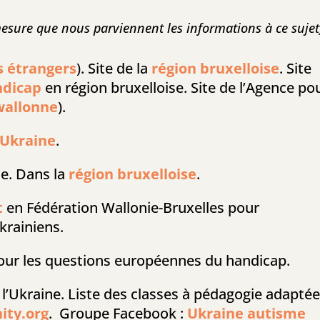
 mesure que nous parviennent les informations à ce sujet
s étrangers
).
Site de la
région bruxelloise
.
Site
ndicap
en région bruxelloise. Site de l’Agence po
wallonne
).
 Ukraine
.
ie. Dans la
région bruxelloise
.
t
en Fédération Wallonie-Bruxelles pour
krainiens.
pour les questions européennes du handicap.
 l’Ukraine. Liste des classes à pédagogie adapté
ity.org
.
Groupe Facebook :
Ukraine autisme