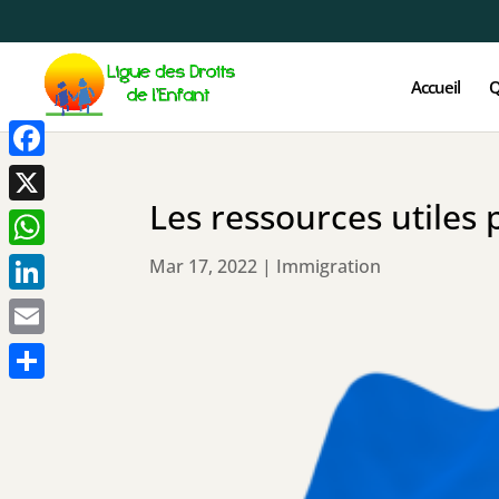
Accueil
Q
Facebook
Les ressources utiles 
X
WhatsApp
Mar 17, 2022
|
Immigration
LinkedIn
Email
Partager