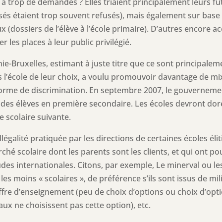
n a trop de demandes ? Elles triaient principalement leurs fu
sés étaient trop souvent refusés), mais également sur base d
(dossiers de l’élève à l’école primaire). D’autres encore a
er les places à leur public privilégié.
e-Bruxelles, estimant à juste titre que ce sont principalem
ns l’école de leur choix, a voulu promouvoir davantage de mix
te forme de discrimination. En septembre 2007, le gouverne
des élèves en première secondaire. Les écoles devront do
e scolaire suivante.
le illégalité pratiquée par les directions de certaines écoles 
ché scolaire dont les parents sont les clients, et qui ont po
es internationales. Citons, par exemple, Le minerval ou les f
les moins « scolaires », de préférence s’ils sont issus de mil
offre d’enseignement (peu de choix d’options ou choix d’opt
iaux ne choisissent pas cette option), etc.