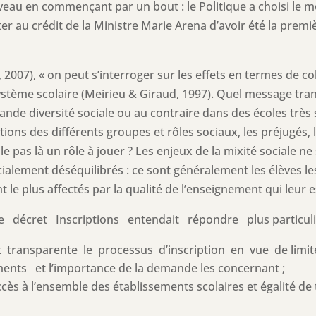
eveau en commençant par un bout : le Politique a choisi le 
orter au crédit de la Ministre Marie Arena d’avoir été la prem
 2007), « on peut s’interroger sur les effets en termes de c
système scolaire (Meirieu & Giraud, 1997). Quel message tra
rande diversité sociale ou au contraire dans des écoles tr
ations des différents groupes et rôles sociaux, les préjugés, 
lle pas là un rôle à jouer ? Les enjeux de la mixité sociale 
ialement déséquilibrés : ce sont généralement les élèves le
t le plus affectés par la qualité de l’enseignement qui leur 
écret Inscriptions entendait répondre plus particulièr
 transparente le processus d’inscription en vue de lim
ents et l’importance de la demande les concernant ;
accès à l’ensemble des établissements scolaires et égalité d