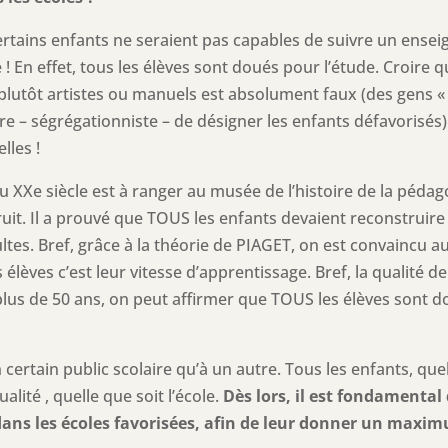
ertains enfants ne seraient pas capables de suivre un ensei
 ! En effet, tous les élèves sont doués pour l’étude. Croire 
t plutôt artistes ou manuels est absolument faux (des gens 
re – ségrégationniste – de désigner les enfants défavorisés). 
lles !
u XXe siècle est à ranger au musée de l’histoire de la péda
ruit. Il a prouvé que TOUS les enfants devaient reconstruire
ltes. Bref, grâce à la théorie de PIAGET, on est convaincu 
s élèves c’est leur vitesse d’apprentissage. Bref, la qualité 
lus de 50 ans, on peut affirmer que TOUS les élèves sont dou
 certain public scolaire qu’à un autre. Tous les enfants, que
ité , quelle que soit l’école.
Dès lors, il est fondamental
ans les écoles favorisées, afin de leur donner un maxi