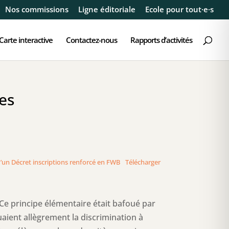
Nos commissions
Ligne éditoriale
Ecole pour tout·e·s
Carte interactive
Contactez-nous
Rapports d’activités
les
’un Décret inscriptions renforcé en FWB
Télécharger
 Ce principe élémentaire était bafoué par
uaient allègrement la discrimination à