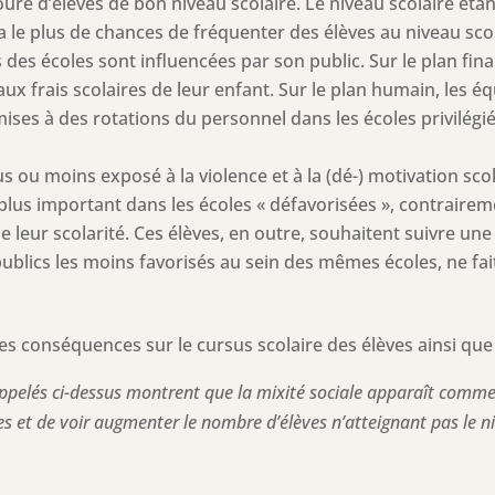
é d’élèves de bon niveau scolaire. Le niveau scolaire étant en
n a le plus de chances de fréquenter des élèves au niveau scol
des écoles sont influencées par son public. Sur le plan fina
ux frais scolaires de leur enfant. Sur le plan humain, les 
es à des rotations du personnel dans les écoles privilégié
;
plus ou moins exposé à la violence et à la (dé-) motivation sc
plus important dans les écoles « défavorisées », contraireme
 de leur scolarité. Ces élèves, en outre, souhaitent suivre un
ublics les moins favorisés au sein des mêmes écoles, ne fait q
es conséquences sur le cursus scolaire des élèves ainsi que 
rappelés ci-dessus montrent que la mixité sociale apparaît comme
aires et de voir augmenter le nombre d’élèves n’atteignant pas l