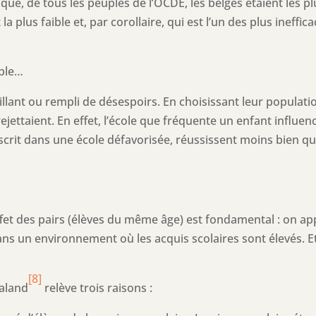
ue, de tous les peuples de l’OCDE, les belges étaient les pl
 la plus faible et, par corollaire, qui est l’un des plus ineff
able…
llant ou rempli de désespoirs. En choisissant leur populatio
ejettaient. En effet, l’école que fréquente un enfant influen
scrit dans une école défavorisée, réussissent moins bien que
effet des pairs (élèves du même âge) est fondamental : on 
dans un environnement où les acquis scolaires sont élevés. 
[8]
Galand
relève trois raisons :