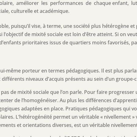
colaire, améliorer les performances de chaque enfant, l
ale, culturelle et académique.
noble, puisqu’il vise, à terme, une société plus hétérogène et p
’objectif de mixité sociale est loin d’être atteint. Si on veu
d’enfants prioritaires issus de quartiers moins favorisés, p
 lui-même porteur en termes pédagogiques. Il est plus parla
 différents niveaux d’acquis présents au sein d’un groupe-c
t pas de mixité sociale que l’on parle. Pour faire progresser
tenter de l’homogénéiser. Au plus les différences d’apprenti
ogiques adaptées en place. Pratiques pédagogiques qui vont
colaires. L’hétérogénéité permet un véritable « nivellement »
ents et orientations diverses, est un véritable nivellemen