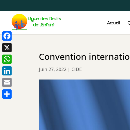
Accueil
Q
Facebook
Convention internation
X
WhatsApp
Juin 27, 2022
|
CIDE
LinkedIn
Email
Partager