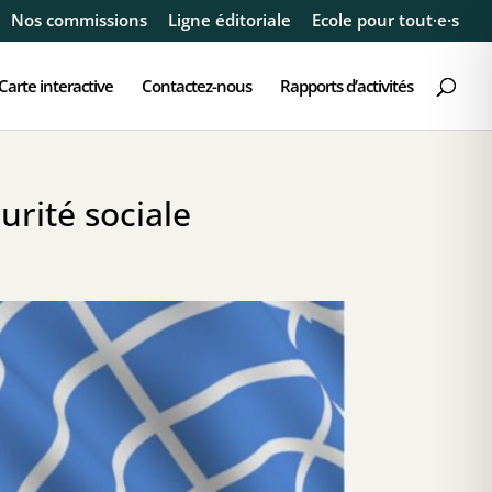
Nos commissions
Ligne éditoriale
Ecole pour tout·e·s
Carte interactive
Contactez-nous
Rapports d’activités
urité sociale