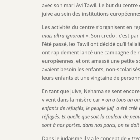
avec son mari Avi Tawil. Le but du centre 
juive au sein des institutions européenne
Les activités du centre s’organisent en reg
mais ultra-ignorant
». Son credo : c’est pa
l’été passé, les Tawil ont décidé qu’il fal
ont rapidement lancé une campagne de ré
européennes, et ont amassé une petite so
avaient besoin les enfants, non-scolaris
leurs enfants et une vingtaine de person
En tant que juive, Nehama se sent encore 
vivent dans la misère car «
on a tous un on
enfants de réfugiés, le peuple juif a été créé 
réfugiés. Et quelle que soit la couleur de pea
sont à nos portes, dans nos parcs, on se doit
Dans le judaïsme il y a le concept de «
tse