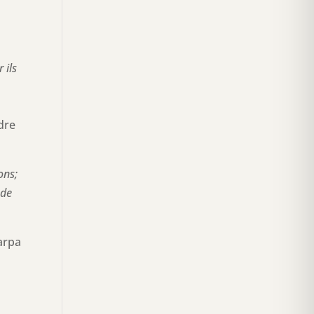
 ils
dre
ons;
nde
arpa