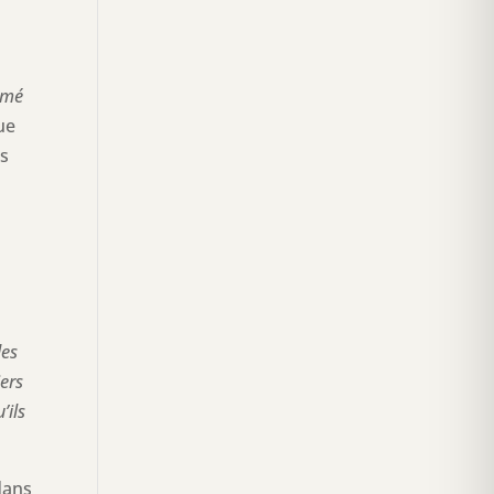
rmé
ue
ls
des
iers
’ils
dans