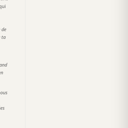
qui
à
e de
 ta
uand
en
nous
ées