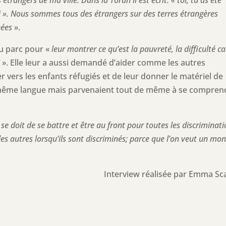
étrangers de ma ville. Dans la Torah il est écrit: « toi, tu as été
oi ». Nous sommes tous des étrangers sur des terres étrangères
nées
».
u parc pour «
leur montrer ce qu’est la pauvreté, la difficulté car
!
». Elle leur a aussi demandé d’aider comme les autres
ler vers les enfants réfugiés et de leur donner le matériel de
 la même langue mais parvenaient tout de même à se compren
 doit de se battre et être au front pour toutes les discriminati
 les autres lorsqu’ils sont discriminés; parce que l’on veut un mo
Interview réalisée par Emma Sc