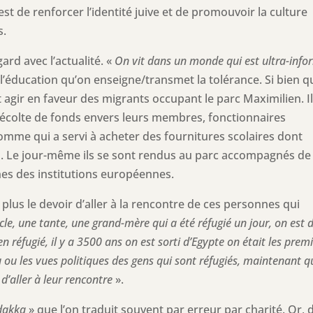
est de renforcer l’identité juive et de promouvoir la culture
s.
ard avec l’actualité. «
On vit dans un monde qui est ultra-info
r l’éducation qu’on enseigne/transmet la tolérance. Si bien q
lait agir en faveur des migrants occupant le parc Maximilien. I
colte de fonds envers leurs membres, fonctionnaires
mme qui a servi à acheter des fournitures scolaires dont
és. Le jour-même ils se sont rendus au parc accompagnés de
nes des institutions européennes.
plus le devoir d’aller à la rencontre de ces personnes qui
cle, une tante, une grand-mère qui a été réfugié un jour, on est 
en réfugié, il y a 3500 ans on est sorti d’Egypte on était les prem
u ou les vues politiques des gens qui sont réfugiés, maintenant qu
 d’aller à leur rencontre
».
dakka
» que l’on traduit souvent par erreur par charité. Or, 